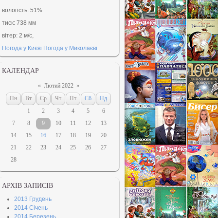
вологість:
51%
тиск:
738 мм
вітер:
2 м/с,
Погода у Києві
Погода у Миколаєві
КАЛЕНДАР
«
Лютий 2022
»
Пн
Вт
Ср
Чт
Пт
Сб
Нд
1
2
3
4
5
6
7
8
9
10
11
12
13
14
15
16
17
18
19
20
21
22
23
24
25
26
27
28
АРХІВ ЗАПИСІВ
2013 Грудень
2014 Січень
2014 Березень