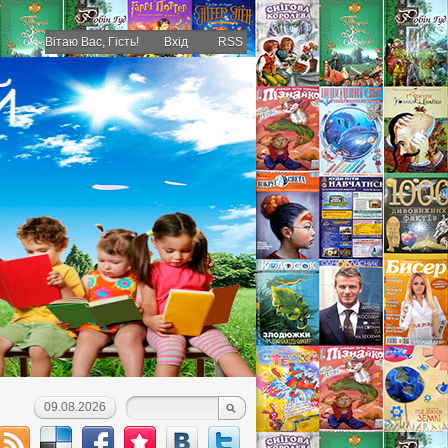
Вітаю Вас
, Гість!
Вхід
RSS
09.08.2026