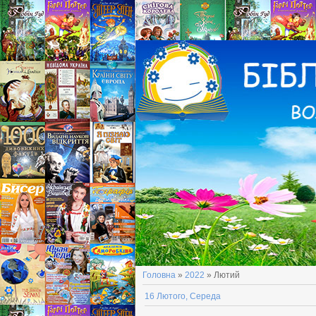
Головна
»
2022
»
Лютий
16 Лютого, Середа