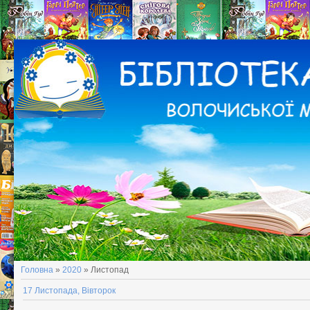
Головна
»
2020
»
Листопад
17 Листопада, Вівторок