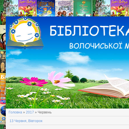
Головна
»
2017
»
Червень
13 Червня, Вівторок