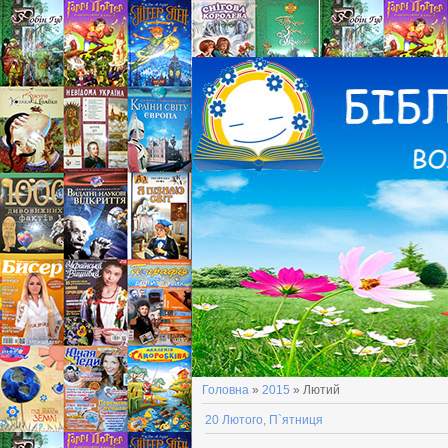
Головна
»
2015
»
Лютий
20 Лютого, П`ятниця