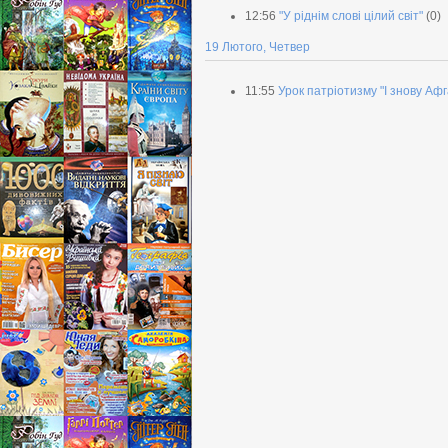
12:56
"У ріднім слові цілий світ"
(0)
19 Лютого, Четвер
11:55
Урок патріотизму "І знову Аф