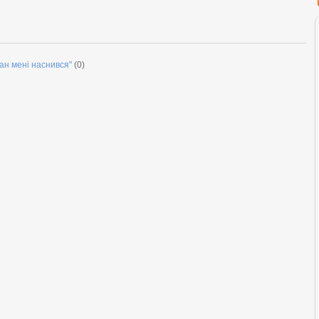
ган мені наснився"
(0)