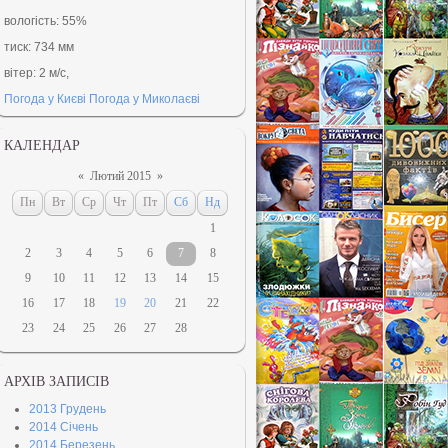
вологість:
55%
тиск:
734 мм
вітер:
2 м/с,
Погода у Києві
Погода у Миколаєві
КАЛЕНДАР
«
Лютий 2015
»
Пн
Вт
Ср
Чт
Пт
Сб
Нд
1
2
3
4
5
6
7
8
9
10
11
12
13
14
15
16
17
18
19
20
21
22
23
24
25
26
27
28
АРХІВ ЗАПИСІВ
2013 Грудень
2014 Січень
2014 Березень