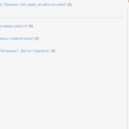
"Принесу тобі, мамо, всі квіти на землі"
(0)
ні немає забуття"
(0)
ужись з комп'ютером"
(0)
Тютюнник Г. Життя і творчість"
(0)