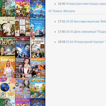
10:40
Літературно-мистецька година 
05 Травня, Вівторок
17:01
05.05 Виставка-вернісаж "Вій
17:00
29.05 День інформації "Подр
16:59
23.04 Літературний портрет "