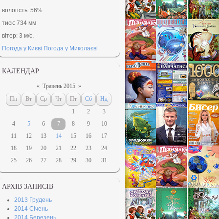
вологість:
56%
тиск:
734 мм
вітер:
3 м/с,
Погода у Києві
Погода у Миколаєві
КАЛЕНДАР
«
Травень 2015
»
Пн
Вт
Ср
Чт
Пт
Сб
Нд
1
2
3
4
5
6
7
8
9
10
11
12
13
14
15
16
17
18
19
20
21
22
23
24
25
26
27
28
29
30
31
АРХІВ ЗАПИСІВ
2013 Грудень
2014 Січень
2014 Березень