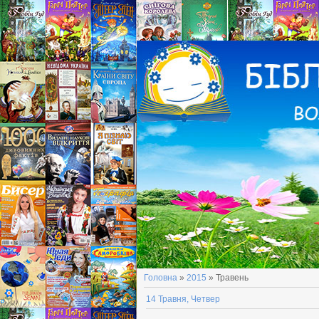
Головна
»
2015
»
Травень
14 Травня, Четвер